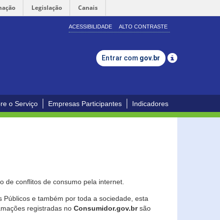
mação
Legislação
Canais
ACESSIBILIDADE
ALTO CONTRASTE
Entrar com
gov.br
re o Serviço
Empresas Participantes
Indicadores
 de conflitos de consumo pela internet.
os Públicos e também por toda a sociedade, esta
lamações registradas no
Consumidor.gov.br
são