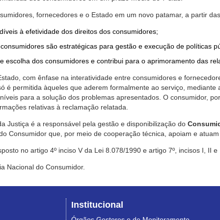
nsumidores, fornecedores e o Estado em um novo patamar, a partir das
díveis à efetividade dos direitos dos consumidores;
consumidores são estratégicas para gestão e execução de políticas p
de escolha dos consumidores e contribui para o aprimoramento das re
 Estado, com ênfase na interatividade entre consumidores e fornecedor
 só é permitida àqueles que aderem formalmente ao serviço, mediant
sponíveis para a solução dos problemas apresentados. O consumidor, po
rmações relativas à reclamação relatada.
a Justiça é a responsável pela gestão e disponibilização do
Consumid
do Consumidor que, por meio de cooperação técnica, apoiam e atuam 
sto no artigo 4º inciso V da Lei 8.078/1990 e artigo 7º, incisos I, II e
ia Nacional do Consumidor.
Institucional
Órgãos Gestores e de Monitoramento