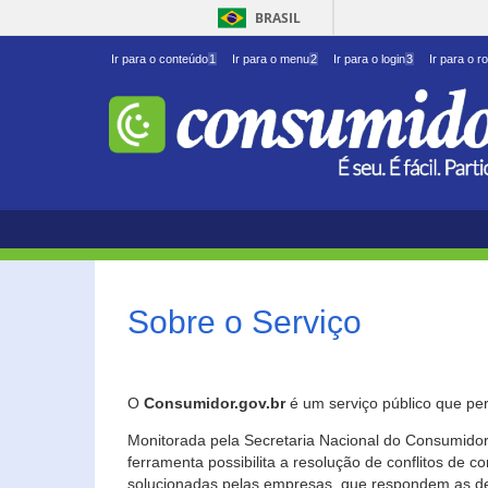
BRASIL
Ir para o conteúdo
1
Ir para o menu
2
Ir para o login
3
Ir para o r
Sobre o Serviço
O
Consumidor.gov.br
é um serviço público que per
Monitorada pela Secretaria Nacional do Consumidor 
ferramenta possibilita a resolução de conflitos de
solucionadas pelas empresas, que respondem as d