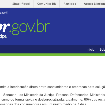
Simplifique!
Comunica BR
Participe
Acesso à infor
odapé
4
Início
Sob
mite a interlocução direta entre consumidores e empresas para solução
- Senacon - do Ministério da Justiça, Procons, Defensorias, Ministéri
 consumo de forma rápida e desburocratizada: atualmente, 80% das rec
emandas dos consumidores em um prazo médio de 7 dias.