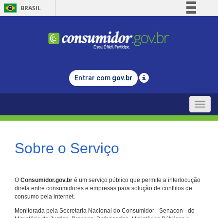
BRASIL
Simplifique!
Comunica BR
Participe
Acesso à informação
Entrar com
gov.br
Legislação
Canais
Toggle
naviga
Sobre o Serviço
O
Consumidor.gov.br
é um serviço público que permite a interlocução
direta entre consumidores e empresas para solução de conflitos de
consumo pela internet.
Monitorada pela Secretaria Nacional do Consumidor - Senacon - do