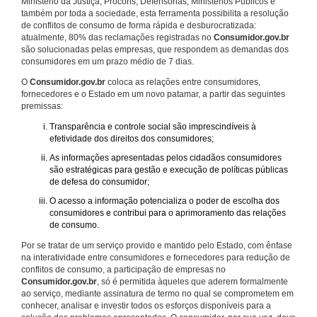
Ministério da Justiça, Procons, Defensorias, Ministérios Públicos e
também por toda a sociedade, esta ferramenta possibilita a resolução
de conflitos de consumo de forma rápida e desburocratizada:
atualmente, 80% das reclamações registradas no
Consumidor.gov.br
são solucionadas pelas empresas, que respondem as demandas dos
consumidores em um prazo médio de 7 dias.
O
Consumidor.gov.br
coloca as relações entre consumidores,
fornecedores e o Estado em um novo patamar, a partir das seguintes
premissas:
Transparência e controle social são imprescindíveis à
efetividade dos direitos dos consumidores;
As informações apresentadas pelos cidadãos consumidores
são estratégicas para gestão e execução de políticas públicas
de defesa do consumidor;
O acesso a informação potencializa o poder de escolha dos
consumidores e contribui para o aprimoramento das relações
de consumo.
Por se tratar de um serviço provido e mantido pelo Estado, com ênfase
na interatividade entre consumidores e fornecedores para redução de
conflitos de consumo, a participação de empresas no
Consumidor.gov.br
, só é permitida àqueles que aderem formalmente
ao serviço, mediante assinatura de termo no qual se comprometem em
conhecer, analisar e investir todos os esforços disponíveis para a