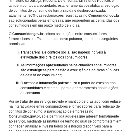
Ministério da Justiça, Procons, Defensorias, Ministérios Públicos e
também por toda a sociedade, esta ferramenta possibilita a resolução
de conflitos de consumo de forma rápida e desburocratizada:
atualmente, 80% das reclamações registradas no
Consumidor.gov.br
são solucionadas pelas empresas, que respondem as demandas dos
consumidores em um prazo médio de 7 dias.
O
Consumidor.gov.br
coloca as relações entre consumidores,
fornecedores e o Estado em um novo patamar, a partir das seguintes
premissas:
Transparência e controle social são imprescindíveis à
efetividade dos direitos dos consumidores;
As informações apresentadas pelos cidadãos consumidores
são estratégicas para gestão e execução de políticas públicas
de defesa do consumidor;
O acesso a informação potencializa o poder de escolha dos
consumidores e contribui para o aprimoramento das relações
de consumo.
Por se tratar de um serviço provido e mantido pelo Estado, com ênfase
na interatividade entre consumidores e fornecedores para redução de
conflitos de consumo, a participação de empresas no
Consumidor.gov.br
, só é permitida àqueles que aderem formalmente
ao serviço, mediante assinatura de termo no qual se comprometem em
conhecer, analisar e investir todos os esforços disponíveis para a