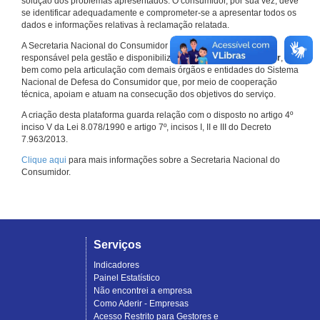
solução dos problemas apresentados. O consumidor, por sua vez, deve
se identificar adequadamente e comprometer-se a apresentar todos os
dados e informações relativas à reclamação relatada.
A Secretaria Nacional do Consumidor do Ministério da Justiça é a
responsável pela gestão e disponibilização do
Consumidor.gov.br
,
bem como pela articulação com demais órgãos e entidades do Sistema
Nacional de Defesa do Consumidor que, por meio de cooperação
técnica, apoiam e atuam na consecução dos objetivos do serviço.
A criação desta plataforma guarda relação com o disposto no artigo 4º
inciso V da Lei 8.078/1990 e artigo 7º, incisos I, II e III do Decreto
7.963/2013.
Clique aqui
para mais informações sobre a Secretaria Nacional do
Consumidor.
Serviços
Indicadores
Painel Estatístico
Não encontrei a empresa
Como Aderir - Empresas
Acesso Restrito para Gestores e