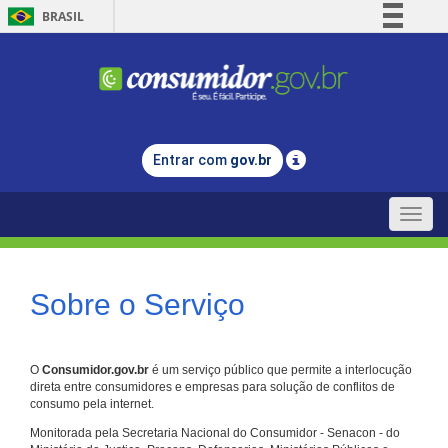
BRASIL
Simplifique!
Comunica BR
Participe
Acesso à informação
Entrar com
gov.br
Legislação
Canais
Toggle
naviga
Sobre o Serviço
O
Consumidor.gov.br
é um serviço público que permite a interlocução
direta entre consumidores e empresas para solução de conflitos de
consumo pela internet.
Monitorada pela Secretaria Nacional do Consumidor - Senacon - do