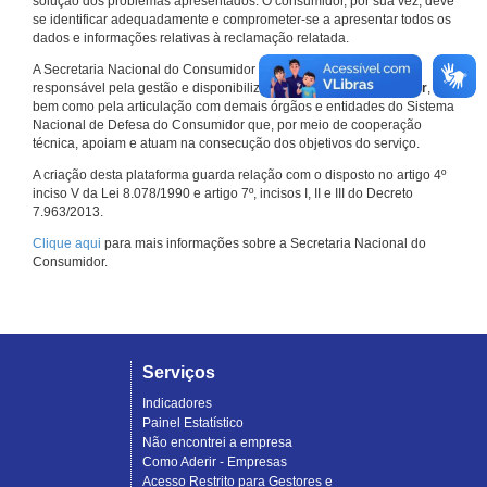
solução dos problemas apresentados. O consumidor, por sua vez, deve
se identificar adequadamente e comprometer-se a apresentar todos os
dados e informações relativas à reclamação relatada.
A Secretaria Nacional do Consumidor do Ministério da Justiça é a
responsável pela gestão e disponibilização do
Consumidor.gov.br
,
bem como pela articulação com demais órgãos e entidades do Sistema
Nacional de Defesa do Consumidor que, por meio de cooperação
técnica, apoiam e atuam na consecução dos objetivos do serviço.
A criação desta plataforma guarda relação com o disposto no artigo 4º
inciso V da Lei 8.078/1990 e artigo 7º, incisos I, II e III do Decreto
7.963/2013.
Clique aqui
para mais informações sobre a Secretaria Nacional do
Consumidor.
Serviços
Indicadores
Painel Estatístico
Não encontrei a empresa
Como Aderir - Empresas
Acesso Restrito para Gestores e