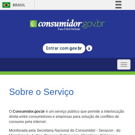
BRASIL
Simplifique!
Comunica BR
Participe
Acesso à informação
Entrar com
gov.br
Legislação
Canais
Toggle
naviga
Sobre o Serviço
O
Consumidor.gov.br
é um serviço público que permite a interlocução
direta entre consumidores e empresas para solução de conflitos de
consumo pela internet.
Monitorada pela Secretaria Nacional do Consumidor - Senacon - do