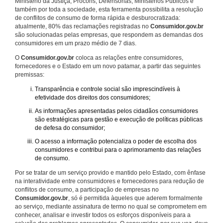
Ministério da Justiça, Procons, Defensorias, Ministérios Públicos e
também por toda a sociedade, esta ferramenta possibilita a resolução
de conflitos de consumo de forma rápida e desburocratizada:
atualmente, 80% das reclamações registradas no
Consumidor.gov.br
são solucionadas pelas empresas, que respondem as demandas dos
consumidores em um prazo médio de 7 dias.
O
Consumidor.gov.br
coloca as relações entre consumidores,
fornecedores e o Estado em um novo patamar, a partir das seguintes
premissas:
Transparência e controle social são imprescindíveis à
efetividade dos direitos dos consumidores;
As informações apresentadas pelos cidadãos consumidores
são estratégicas para gestão e execução de políticas públicas
de defesa do consumidor;
O acesso a informação potencializa o poder de escolha dos
consumidores e contribui para o aprimoramento das relações
de consumo.
Por se tratar de um serviço provido e mantido pelo Estado, com ênfase
na interatividade entre consumidores e fornecedores para redução de
conflitos de consumo, a participação de empresas no
Consumidor.gov.br
, só é permitida àqueles que aderem formalmente
ao serviço, mediante assinatura de termo no qual se comprometem em
conhecer, analisar e investir todos os esforços disponíveis para a