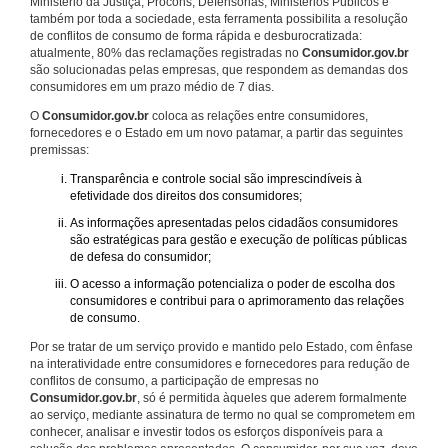
Ministério da Justiça, Procons, Defensorias, Ministérios Públicos e
também por toda a sociedade, esta ferramenta possibilita a resolução
de conflitos de consumo de forma rápida e desburocratizada:
atualmente, 80% das reclamações registradas no
Consumidor.gov.br
são solucionadas pelas empresas, que respondem as demandas dos
consumidores em um prazo médio de 7 dias.
O
Consumidor.gov.br
coloca as relações entre consumidores,
fornecedores e o Estado em um novo patamar, a partir das seguintes
premissas:
Transparência e controle social são imprescindíveis à
efetividade dos direitos dos consumidores;
As informações apresentadas pelos cidadãos consumidores
são estratégicas para gestão e execução de políticas públicas
de defesa do consumidor;
O acesso a informação potencializa o poder de escolha dos
consumidores e contribui para o aprimoramento das relações
de consumo.
Por se tratar de um serviço provido e mantido pelo Estado, com ênfase
na interatividade entre consumidores e fornecedores para redução de
conflitos de consumo, a participação de empresas no
Consumidor.gov.br
, só é permitida àqueles que aderem formalmente
ao serviço, mediante assinatura de termo no qual se comprometem em
conhecer, analisar e investir todos os esforços disponíveis para a