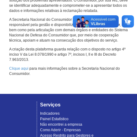
solução dos problemas apresentados. O consumidor, por sua vez, deve
se identificar adequadamente e comprometer-se a apresentar todos os
dados e informações relativas à reclamação relatada.
A Secretaria Nacional do Consumidor do Ministério da Justiça é a
responsável pela gestão e disponibilização do
Consumidor.gov.br
,
bem como pela articulação com demais órgãos e entidades do Sistema
Nacional de Defesa do Consumidor que, por meio de cooperação
técnica, apoiam e atuam na consecução dos objetivos do serviço.
A criação desta plataforma guarda relação com o disposto no artigo 4º
inciso V da Lei 8.078/1990 e artigo 7º, incisos I, II e III do Decreto
7.963/2013.
Clique aqui
para mais informações sobre a Secretaria Nacional do
Consumidor.
Serviços
Indicadores
Painel Estatístico
Não encontrei a empresa
Como Aderir - Empresas
Acesso Restrito para Gestores e