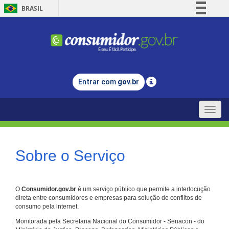
BRASIL
Simplifique!
Comunica BR
Participe
Acesso à informação
Entrar com
gov.br
Legislação
Canais
Toggle
naviga
Sobre o Serviço
O
Consumidor.gov.br
é um serviço público que permite a interlocução
direta entre consumidores e empresas para solução de conflitos de
consumo pela internet.
Monitorada pela Secretaria Nacional do Consumidor - Senacon - do