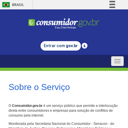
BRASIL
Simplifique!
Comunica BR
Participe
Acesso à informação
Entrar com
gov.br
Legislação
Canais
Toggle
naviga
Sobre o Serviço
O
Consumidor.gov.br
é um serviço público que permite a interlocução
direta entre consumidores e empresas para solução de conflitos de
consumo pela internet.
Monitorada pela Secretaria Nacional do Consumidor - Senacon - do