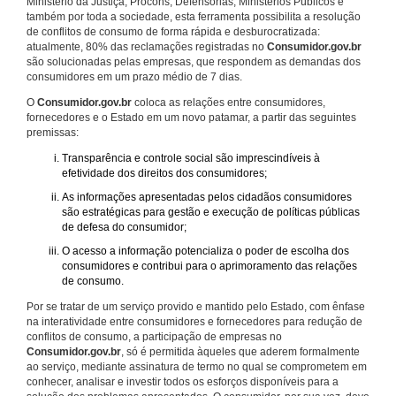
Ministério da Justiça, Procons, Defensorias, Ministérios Públicos e
também por toda a sociedade, esta ferramenta possibilita a resolução
de conflitos de consumo de forma rápida e desburocratizada:
atualmente, 80% das reclamações registradas no
Consumidor.gov.br
são solucionadas pelas empresas, que respondem as demandas dos
consumidores em um prazo médio de 7 dias.
O
Consumidor.gov.br
coloca as relações entre consumidores,
fornecedores e o Estado em um novo patamar, a partir das seguintes
premissas:
Transparência e controle social são imprescindíveis à
efetividade dos direitos dos consumidores;
As informações apresentadas pelos cidadãos consumidores
são estratégicas para gestão e execução de políticas públicas
de defesa do consumidor;
O acesso a informação potencializa o poder de escolha dos
consumidores e contribui para o aprimoramento das relações
de consumo.
Por se tratar de um serviço provido e mantido pelo Estado, com ênfase
na interatividade entre consumidores e fornecedores para redução de
conflitos de consumo, a participação de empresas no
Consumidor.gov.br
, só é permitida àqueles que aderem formalmente
ao serviço, mediante assinatura de termo no qual se comprometem em
conhecer, analisar e investir todos os esforços disponíveis para a