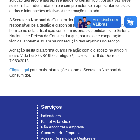
solução dos problemas apresentados. O consumidor, por sua vez, deve
se identificar adequadamente e comprometer-se a apresentar todos os
dados e informações relativas à reclamação relatada.
A Secretaria Nacional do Consumidor do Ministério da Justiça é a
responsável pela gestão e disponibilização do
Consumidor.gov.br
,
bem como pela articulação com demais órgãos e entidades do Sistema
Nacional de Defesa do Consumidor que, por meio de cooperação
técnica, apoiam e atuam na consecução dos objetivos do serviço.
A criação desta plataforma guarda relação com o disposto no artigo 4º
inciso V da Lei 8.078/1990 e artigo 7º, incisos I, II e III do Decreto
7.963/2013.
Clique aqui
para mais informações sobre a Secretaria Nacional do
Consumidor.
Serviços
Indicadores
Painel Estatístico
Não encontrei a empresa
Como Aderir - Empresas
Acesso Restrito para Gestores e