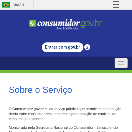
BRASIL
Simplifique!
Comunica BR
Participe
Acesso à informação
Entrar com
gov.br
Legislação
Canais
Toggle
naviga
Sobre o Serviço
O
Consumidor.gov.br
é um serviço público que permite a interlocução
direta entre consumidores e empresas para solução de conflitos de
consumo pela internet.
Monitorada pela Secretaria Nacional do Consumidor - Senacon - do