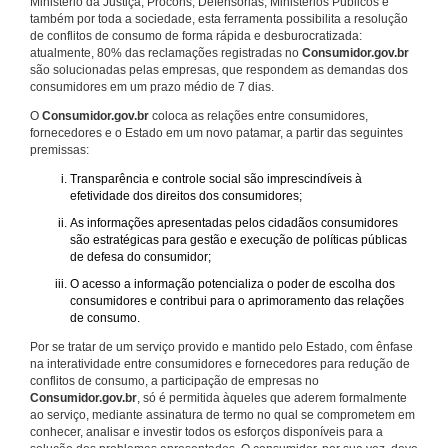
Ministério da Justiça, Procons, Defensorias, Ministérios Públicos e
também por toda a sociedade, esta ferramenta possibilita a resolução
de conflitos de consumo de forma rápida e desburocratizada:
atualmente, 80% das reclamações registradas no
Consumidor.gov.br
são solucionadas pelas empresas, que respondem as demandas dos
consumidores em um prazo médio de 7 dias.
O
Consumidor.gov.br
coloca as relações entre consumidores,
fornecedores e o Estado em um novo patamar, a partir das seguintes
premissas:
Transparência e controle social são imprescindíveis à
efetividade dos direitos dos consumidores;
As informações apresentadas pelos cidadãos consumidores
são estratégicas para gestão e execução de políticas públicas
de defesa do consumidor;
O acesso a informação potencializa o poder de escolha dos
consumidores e contribui para o aprimoramento das relações
de consumo.
Por se tratar de um serviço provido e mantido pelo Estado, com ênfase
na interatividade entre consumidores e fornecedores para redução de
conflitos de consumo, a participação de empresas no
Consumidor.gov.br
, só é permitida àqueles que aderem formalmente
ao serviço, mediante assinatura de termo no qual se comprometem em
conhecer, analisar e investir todos os esforços disponíveis para a