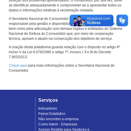
solução dos problemas apresentados. O consumidor, por sua vez, deve
se identificar adequadamente e comprometer-se a apresentar todos os
dados e informações relativas à reclamação relatada.
A Secretaria Nacional do Consumidor do Ministério da Justiça é a
responsável pela gestão e disponibilização do
Consumidor.gov.br
,
bem como pela articulação com demais órgãos e entidades do Sistema
Nacional de Defesa do Consumidor que, por meio de cooperação
técnica, apoiam e atuam na consecução dos objetivos do serviço.
A criação desta plataforma guarda relação com o disposto no artigo 4º
inciso V da Lei 8.078/1990 e artigo 7º, incisos I, II e III do Decreto
7.963/2013.
Clique aqui
para mais informações sobre a Secretaria Nacional do
Consumidor.
Serviços
Indicadores
Painel Estatístico
Não encontrei a empresa
Como Aderir - Empresas
Acesso Restrito para Gestores e