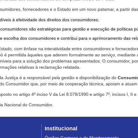
nsumidores, fornecedores e o Estado em um novo patamar, a partir das
díveis à efetividade dos direitos dos consumidores;
consumidores são estratégicas para gestão e execução de políticas p
de escolha dos consumidores e contribui para o aprimoramento das re
 Estado, com ênfase na interatividade entre consumidores e fornecedor
 só é permitida àqueles que aderem formalmente ao serviço, mediant
sponíveis para a solução dos problemas apresentados. O consumidor, po
rmações relativas à reclamação relatada.
a Justiça é a responsável pela gestão e disponibilização do
Consumid
do Consumidor que, por meio de cooperação técnica, apoiam e atuam 
sto no artigo 4º inciso V da Lei 8.078/1990 e artigo 7º, incisos I, II e
ia Nacional do Consumidor.
Institucional
Órgãos Gestores e de Monitoramento