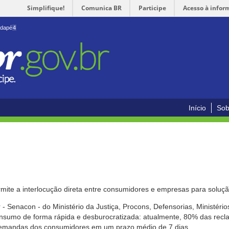
Simplifique!
Comunica BR
Participe
Acesso à infor
odapé
4
Início
Sob
mite a interlocução direta entre consumidores e empresas para solução
- Senacon - do Ministério da Justiça, Procons, Defensorias, Ministéri
 consumo de forma rápida e desburocratizada: atualmente, 80% das rec
emandas dos consumidores em um prazo médio de 7 dias.