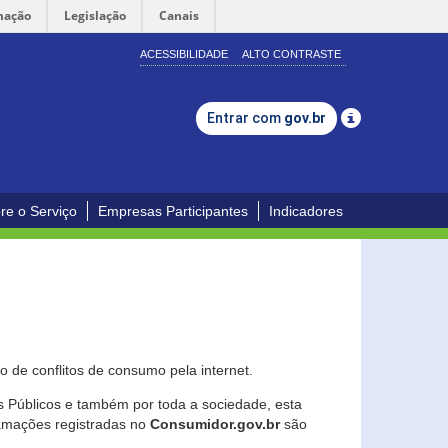
mação
Legislação
Canais
ACESSIBILIDADE
ALTO CONTRASTE
Entrar com
gov.br
re o Serviço
Empresas Participantes
Indicadores
 de conflitos de consumo pela internet.
os Públicos e também por toda a sociedade, esta
lamações registradas no
Consumidor.gov.br
são