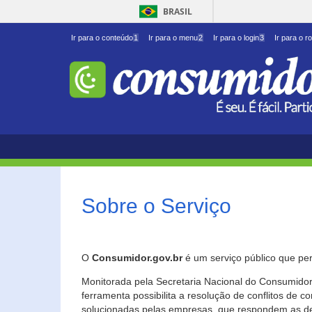
BRASIL
Ir para o conteúdo
1
Ir para o menu
2
Ir para o login
3
Ir para o r
Sobre o Serviço
O
Consumidor.gov.br
é um serviço público que per
Monitorada pela Secretaria Nacional do Consumidor 
ferramenta possibilita a resolução de conflitos de
solucionadas pelas empresas, que respondem as d