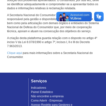
solução dos problemas apresentados. O consumidor, por sua vez, deve
se identificar adequadamente e comprometer-se a apresentar todos os
dados e informações relativas à reclamação relatada.
A Secretaria Nacional do Consumidor do Ministério da Justiça é a
responsável pela gestão e disponibilização do
Consumidor.gov.br
,
bem como pela articulação com demais órgãos e entidades do Sistema
Nacional de Defesa do Consumidor que, por meio de cooperação
técnica, apoiam e atuam na consecução dos objetivos do serviço.
A criação desta plataforma guarda relação com o disposto no artigo 4º
inciso V da Lei 8.078/1990 e artigo 7º, incisos I, II e III do Decreto
7.963/2013.
Clique aqui
para mais informações sobre a Secretaria Nacional do
Consumidor.
Serviços
Indicadores
Painel Estatístico
Não encontrei a empresa
Como Aderir - Empresas
Acesso Restrito para Gestores e