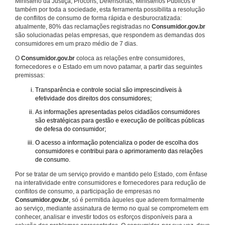
Ministério da Justiça, Procons, Defensorias, Ministérios Públicos e
também por toda a sociedade, esta ferramenta possibilita a resolução
de conflitos de consumo de forma rápida e desburocratizada:
atualmente, 80% das reclamações registradas no
Consumidor.gov.br
são solucionadas pelas empresas, que respondem as demandas dos
consumidores em um prazo médio de 7 dias.
O
Consumidor.gov.br
coloca as relações entre consumidores,
fornecedores e o Estado em um novo patamar, a partir das seguintes
premissas:
Transparência e controle social são imprescindíveis à
efetividade dos direitos dos consumidores;
As informações apresentadas pelos cidadãos consumidores
são estratégicas para gestão e execução de políticas públicas
de defesa do consumidor;
O acesso a informação potencializa o poder de escolha dos
consumidores e contribui para o aprimoramento das relações
de consumo.
Por se tratar de um serviço provido e mantido pelo Estado, com ênfase
na interatividade entre consumidores e fornecedores para redução de
conflitos de consumo, a participação de empresas no
Consumidor.gov.br
, só é permitida àqueles que aderem formalmente
ao serviço, mediante assinatura de termo no qual se comprometem em
conhecer, analisar e investir todos os esforços disponíveis para a