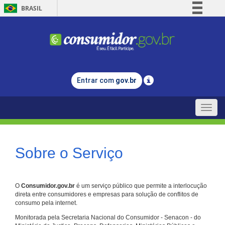
BRASIL
Simplifique!
Comunica BR
Participe
Acesso à informação
Entrar com
gov.br
Legislação
Canais
Toggle
naviga
Sobre o Serviço
O
Consumidor.gov.br
é um serviço público que permite a interlocução
direta entre consumidores e empresas para solução de conflitos de
consumo pela internet.
Monitorada pela Secretaria Nacional do Consumidor - Senacon - do