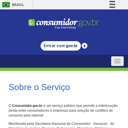
BRASIL
Simplifique!
Comunica BR
Participe
Acesso à informação
Entrar com
gov.br
Legislação
Canais
Toggle
naviga
Sobre o Serviço
O
Consumidor.gov.br
é um serviço público que permite a interlocução
direta entre consumidores e empresas para solução de conflitos de
consumo pela internet.
Monitorada pela Secretaria Nacional do Consumidor - Senacon - do