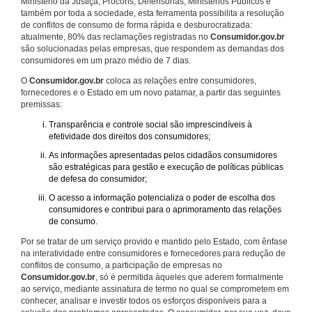
Ministério da Justiça, Procons, Defensorias, Ministérios Públicos e
também por toda a sociedade, esta ferramenta possibilita a resolução
de conflitos de consumo de forma rápida e desburocratizada:
atualmente, 80% das reclamações registradas no
Consumidor.gov.br
são solucionadas pelas empresas, que respondem as demandas dos
consumidores em um prazo médio de 7 dias.
O
Consumidor.gov.br
coloca as relações entre consumidores,
fornecedores e o Estado em um novo patamar, a partir das seguintes
premissas:
Transparência e controle social são imprescindíveis à
efetividade dos direitos dos consumidores;
As informações apresentadas pelos cidadãos consumidores
são estratégicas para gestão e execução de políticas públicas
de defesa do consumidor;
O acesso a informação potencializa o poder de escolha dos
consumidores e contribui para o aprimoramento das relações
de consumo.
Por se tratar de um serviço provido e mantido pelo Estado, com ênfase
na interatividade entre consumidores e fornecedores para redução de
conflitos de consumo, a participação de empresas no
Consumidor.gov.br
, só é permitida àqueles que aderem formalmente
ao serviço, mediante assinatura de termo no qual se comprometem em
conhecer, analisar e investir todos os esforços disponíveis para a