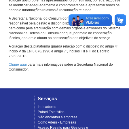
solução dos problemas apresentados. O consumidor, por sua vez, deve
se identificar adequadamente e comprometer-se a apresentar todos os
dados e informações relativas à reclamação relatada.
A Secretaria Nacional do Consumidor do Ministério da Justiça é a
responsável pela gestão e disponibilização do
Consumidor.gov.br
,
bem como pela articulação com demais órgãos e entidades do Sistema
Nacional de Defesa do Consumidor que, por meio de cooperação
técnica, apoiam e atuam na consecução dos objetivos do serviço.
A criação desta plataforma guarda relação com o disposto no artigo 4º
inciso V da Lei 8.078/1990 e artigo 7º, incisos I, II e III do Decreto
7.963/2013.
Clique aqui
para mais informações sobre a Secretaria Nacional do
Consumidor.
Serviços
Indicadores
Painel Estatístico
Não encontrei a empresa
Como Aderir - Empresas
Acesso Restrito para Gestores e