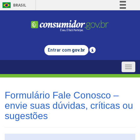
BRASIL
Simplifique!
Comunica BR
Participe
Acesso à informação
Entrar com
gov.br
Legislação
Canais
Toggle
naviga
Formulário Fale Conosco –
envie suas dúvidas, críticas ou
sugestões