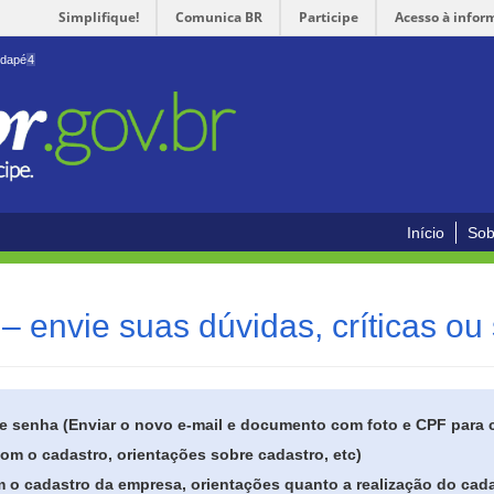
Simplifique!
Comunica BR
Participe
Acesso à infor
odapé
4
Início
Sob
– envie suas dúvidas, críticas ou
de senha (Enviar o novo e-mail e documento com foto e CPF para
om o cadastro, orientações sobre cadastro, etc)
 o cadastro da empresa, orientações quanto a realização do cada