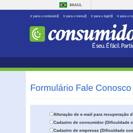
BRASIL
Ir para o conteúdo
1
Ir para o menu
2
Ir para o login
3
Ir para o r
Formulário Fale Conosco 
Alteração de e-mail para recuperação 
Cadastro de consumidor (Dificuldade c
Cadastro de empresas (Dificuldade com