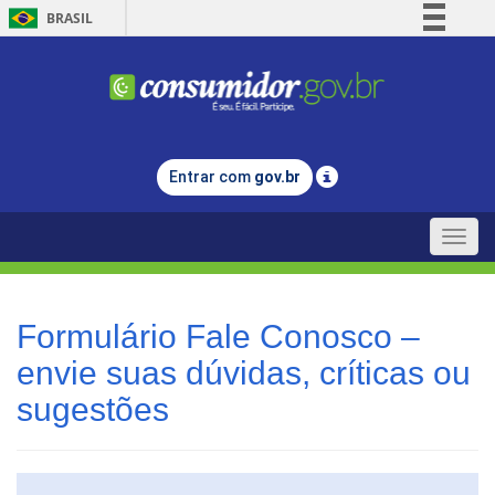
BRASIL
Simplifique!
Comunica BR
Participe
Acesso à informação
Entrar com
gov.br
Legislação
Canais
Toggle
naviga
Formulário Fale Conosco –
envie suas dúvidas, críticas ou
sugestões