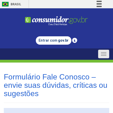
BRASIL
Simplifique!
Comunica BR
Participe
Acesso à informação
Entrar com
gov.br
Legislação
Canais
Toggle
naviga
Formulário Fale Conosco –
envie suas dúvidas, críticas ou
sugestões