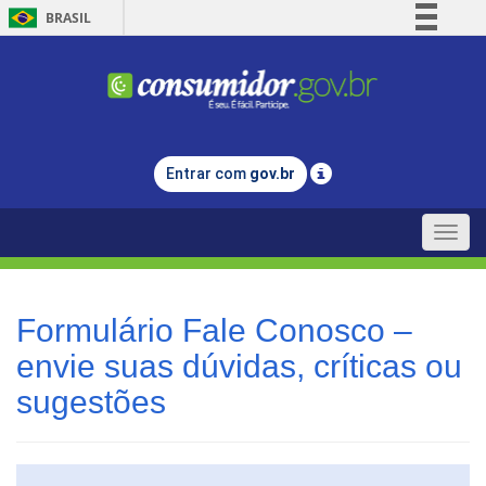
BRASIL
Simplifique!
Comunica BR
Participe
Acesso à informação
Entrar com
gov.br
Legislação
Canais
Toggle
naviga
Formulário Fale Conosco –
envie suas dúvidas, críticas ou
sugestões