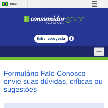
BRASIL
Simplifique!
Comunica BR
Participe
Acesso à informação
Entrar com
gov.br
Legislação
Canais
Toggle
naviga
Formulário Fale Conosco –
envie suas dúvidas, críticas ou
sugestões