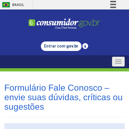
BRASIL
Simplifique!
Comunica BR
Participe
Acesso à informação
Entrar com
gov.br
Legislação
Canais
Toggle
naviga
Formulário Fale Conosco –
envie suas dúvidas, críticas ou
sugestões