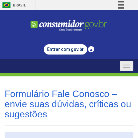
BRASIL
Simplifique!
Comunica BR
Participe
Acesso à informação
Entrar com
gov.br
Legislação
Canais
Toggle
naviga
Formulário Fale Conosco –
envie suas dúvidas, críticas ou
sugestões