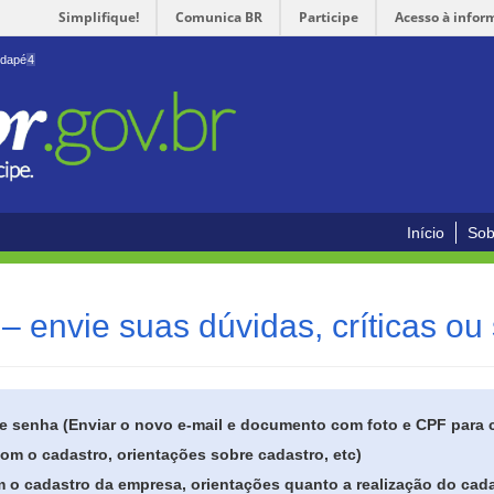
Simplifique!
Comunica BR
Participe
Acesso à infor
odapé
4
Início
Sob
– envie suas dúvidas, críticas ou
de senha (Enviar o novo e-mail e documento com foto e CPF para
om o cadastro, orientações sobre cadastro, etc)
 o cadastro da empresa, orientações quanto a realização do cada