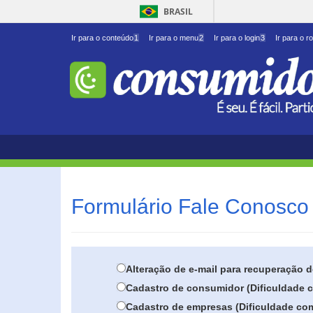
BRASIL
Ir para o conteúdo
1
Ir para o menu
2
Ir para o login
3
Ir para o r
Formulário Fale Conosco 
Alteração de e-mail para recuperação 
Cadastro de consumidor (Dificuldade c
Cadastro de empresas (Dificuldade com