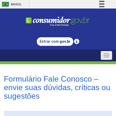
BRASIL
Simplifique!
Comunica BR
Participe
Acesso à informação
Entrar com
gov.br
Legislação
Canais
Toggle
naviga
Formulário Fale Conosco –
envie suas dúvidas, críticas ou
sugestões