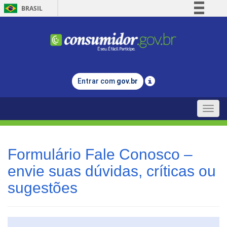
BRASIL
Simplifique!
Comunica BR
Participe
Acesso à informação
Entrar com
gov.br
Legislação
Canais
Toggle
naviga
Formulário Fale Conosco –
envie suas dúvidas, críticas ou
sugestões