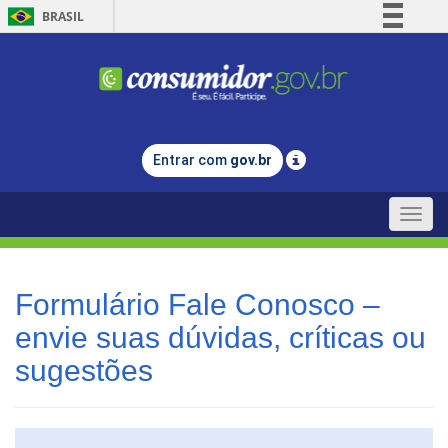
BRASIL
Simplifique!
Comunica BR
Participe
Acesso à informação
Entrar com
gov.br
Legislação
Canais
Toggle
naviga
Formulário Fale Conosco –
envie suas dúvidas, críticas ou
sugestões