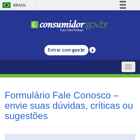
BRASIL
Simplifique!
Comunica BR
Participe
Acesso à informação
Entrar com
gov.br
Legislação
Canais
Toggle
naviga
Formulário Fale Conosco –
envie suas dúvidas, críticas ou
sugestões