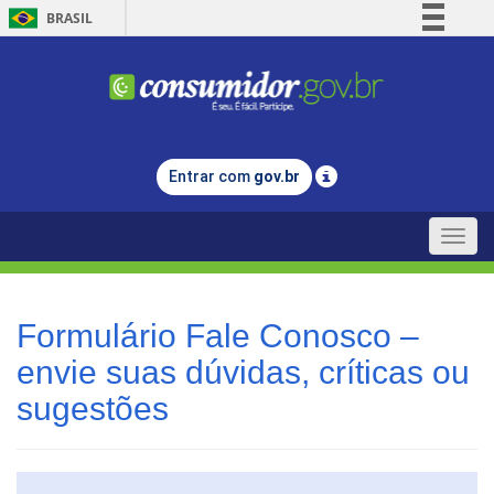
BRASIL
Simplifique!
Comunica BR
Participe
Acesso à informação
Entrar com
gov.br
Legislação
Canais
Toggle
naviga
Formulário Fale Conosco –
envie suas dúvidas, críticas ou
sugestões