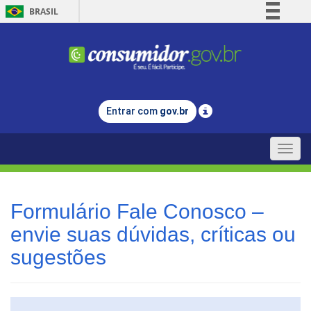
BRASIL
Simplifique!
Comunica BR
Participe
Acesso à informação
Entrar com
gov.br
Legislação
Canais
Toggle
naviga
Formulário Fale Conosco –
envie suas dúvidas, críticas ou
sugestões