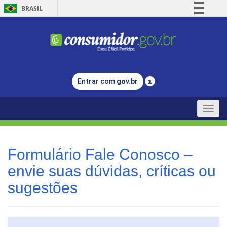
BRASIL
Simplifique!
Comunica BR
Participe
Acesso à informação
Entrar com
gov.br
Legislação
Canais
Toggle
naviga
Formulário Fale Conosco –
envie suas dúvidas, críticas ou
sugestões