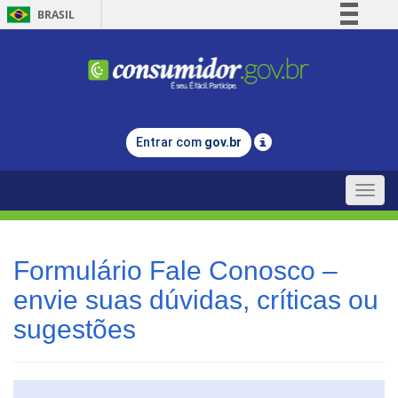
BRASIL
Simplifique!
Comunica BR
Participe
Acesso à informação
Entrar com
gov.br
Legislação
Canais
Toggle
naviga
Formulário Fale Conosco –
envie suas dúvidas, críticas ou
sugestões