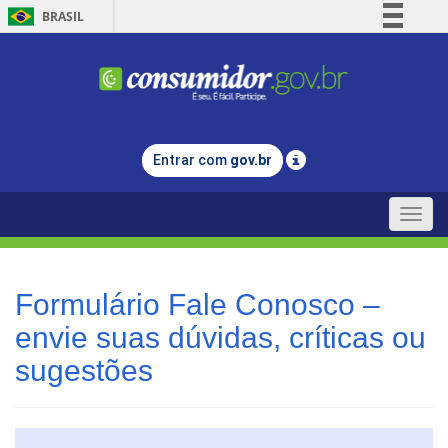
BRASIL
Simplifique!
Comunica BR
Participe
Acesso à informação
Entrar com
gov.br
Legislação
Canais
Toggle
naviga
Formulário Fale Conosco –
envie suas dúvidas, críticas ou
sugestões