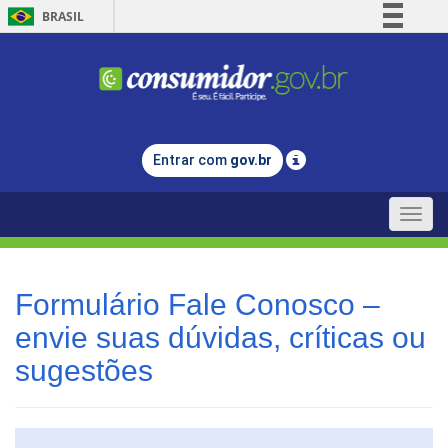
BRASIL
Simplifique!
Comunica BR
Participe
Acesso à informação
Entrar com
gov.br
Legislação
Canais
Toggle
naviga
Formulário Fale Conosco –
envie suas dúvidas, críticas ou
sugestões