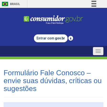
BRASIL
Simplifique!
Comunica BR
Participe
Acesso à informação
Entrar com
gov.br
Legislação
Canais
Toggle
naviga
Formulário Fale Conosco –
envie suas dúvidas, críticas ou
sugestões