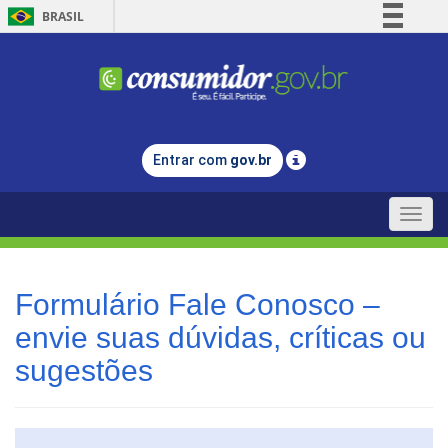
BRASIL
Simplifique!
Comunica BR
Participe
Acesso à informação
Entrar com
gov.br
Legislação
Canais
Toggle
naviga
Formulário Fale Conosco –
envie suas dúvidas, críticas ou
sugestões