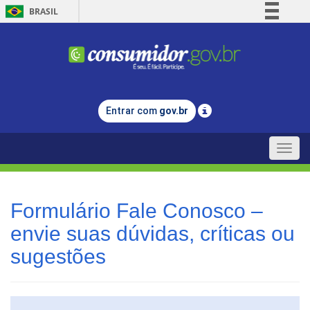
BRASIL
Simplifique!
Comunica BR
Participe
Acesso à informação
Entrar com
gov.br
Legislação
Canais
Toggle
naviga
Formulário Fale Conosco –
envie suas dúvidas, críticas ou
sugestões