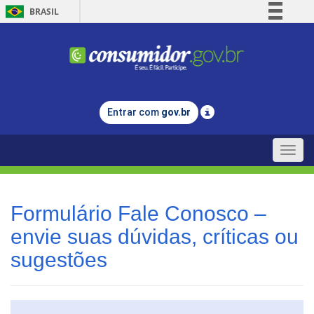
BRASIL
Simplifique!
Comunica BR
Participe
Acesso à informação
Entrar com
gov.br
Legislação
Canais
Toggle
naviga
Formulário Fale Conosco –
envie suas dúvidas, críticas ou
sugestões