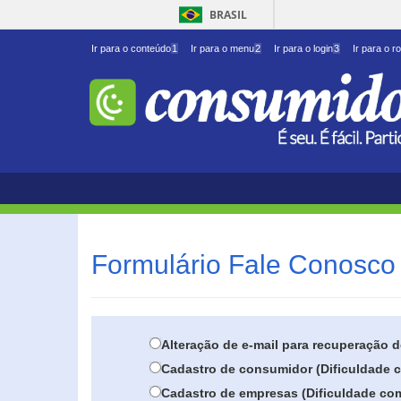
BRASIL
Ir para o conteúdo
1
Ir para o menu
2
Ir para o login
3
Ir para o r
Formulário Fale Conosco 
Alteração de e-mail para recuperação 
Cadastro de consumidor (Dificuldade c
Cadastro de empresas (Dificuldade com