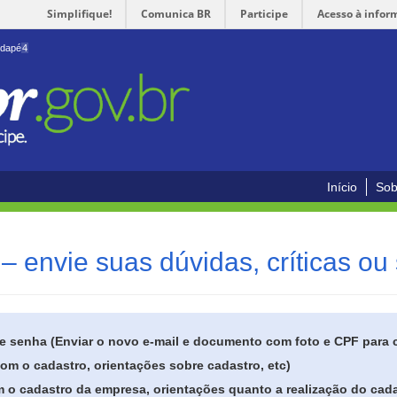
Simplifique!
Comunica BR
Participe
Acesso à infor
odapé
4
Início
Sob
– envie suas dúvidas, críticas ou
de senha (Enviar o novo e-mail e documento com foto e CPF para
om o cadastro, orientações sobre cadastro, etc)
 o cadastro da empresa, orientações quanto a realização do cada