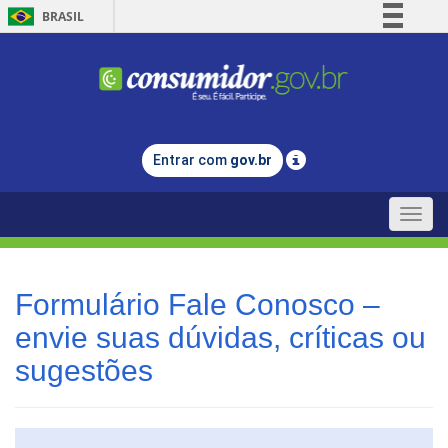
BRASIL
Simplifique!
Comunica BR
Participe
Acesso à informação
Entrar com
gov.br
Legislação
Canais
Toggle
naviga
Formulário Fale Conosco –
envie suas dúvidas, críticas ou
sugestões