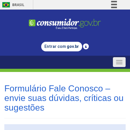
BRASIL
Simplifique!
Comunica BR
Participe
Acesso à informação
Entrar com
gov.br
Legislação
Canais
Toggle
naviga
Formulário Fale Conosco –
envie suas dúvidas, críticas ou
sugestões