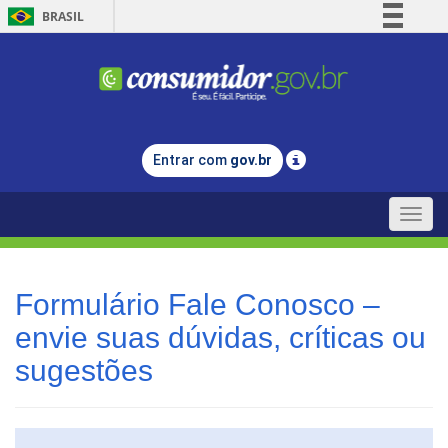
BRASIL
Simplifique!
Comunica BR
Participe
Acesso à informação
Entrar com
gov.br
Legislação
Canais
Toggle
naviga
Formulário Fale Conosco –
envie suas dúvidas, críticas ou
sugestões