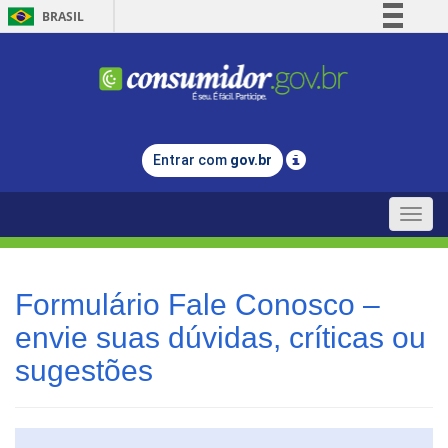
BRASIL
Simplifique!
Comunica BR
Participe
Acesso à informação
Entrar com
gov.br
Legislação
Canais
Toggle
naviga
Formulário Fale Conosco –
envie suas dúvidas, críticas ou
sugestões