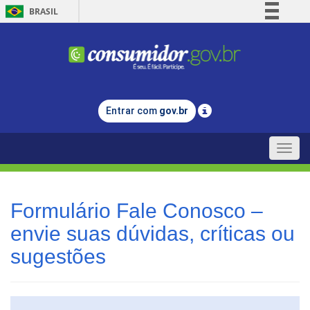
BRASIL
Simplifique!
Comunica BR
Participe
Acesso à informação
Entrar com
gov.br
Legislação
Canais
Toggle
naviga
Formulário Fale Conosco –
envie suas dúvidas, críticas ou
sugestões