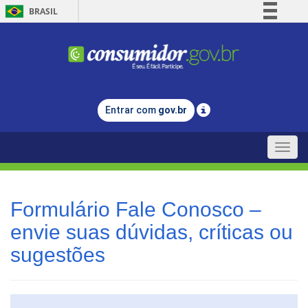
BRASIL
Simplifique!
Comunica BR
Participe
Acesso à informação
Entrar com
gov.br
Legislação
Canais
Toggle
naviga
Formulário Fale Conosco –
envie suas dúvidas, críticas ou
sugestões