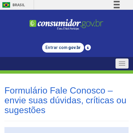
BRASIL
Simplifique!
Comunica BR
Participe
Acesso à informação
Entrar com
gov.br
Legislação
Canais
Toggle
naviga
Formulário Fale Conosco –
envie suas dúvidas, críticas ou
sugestões