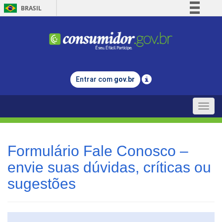
BRASIL
Simplifique!
Comunica BR
Participe
Acesso à informação
Entrar com
gov.br
Legislação
Canais
Toggle
naviga
Formulário Fale Conosco –
envie suas dúvidas, críticas ou
sugestões