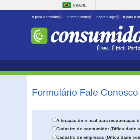
BRASIL
Ir para o conteúdo
1
Ir para o menu
2
Ir para o login
3
Ir para o r
Formulário Fale Conosco 
Alteração de e-mail para recuperação 
Cadastro de consumidor (Dificuldade c
Cadastro de empresas (Dificuldade com