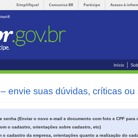
Simplifique!
Comunica BR
Participe
Acesso à infor
odapé
4
Início
Sob
– envie suas dúvidas, críticas ou
de senha (Enviar o novo e-mail e documento com foto e CPF para
om o cadastro, orientações sobre cadastro, etc)
 o cadastro da empresa, orientações quanto a realização do cada