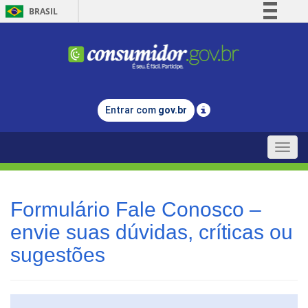
BRASIL
Simplifique!
Comunica BR
Participe
Acesso à informação
Entrar com
gov.br
Legislação
Canais
Toggle
naviga
Formulário Fale Conosco –
envie suas dúvidas, críticas ou
sugestões