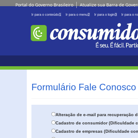
Portal do Governo Brasileiro
Atualize sua Barra de Gove
Ir para o conteúdo
1
Ir para o menu
2
Ir para o login
3
Ir para o r
Formulário Fale Conosco 
Alteração de e-mail para recuperação 
Cadastro de consumidor (Dificuldade c
Cadastro de empresas (Dificuldade com