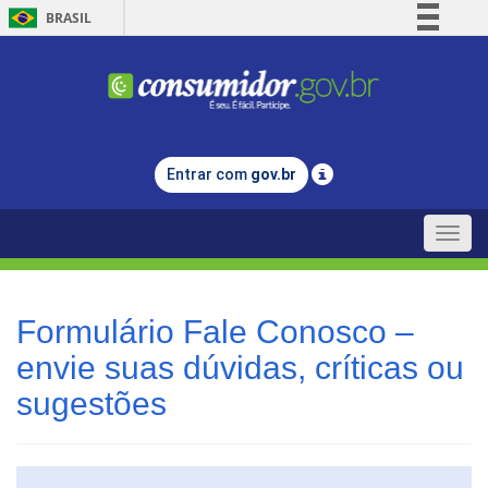
BRASIL
Simplifique!
Comunica BR
Participe
Acesso à informação
Entrar com
gov.br
Legislação
Canais
Toggle
naviga
Formulário Fale Conosco –
envie suas dúvidas, críticas ou
sugestões