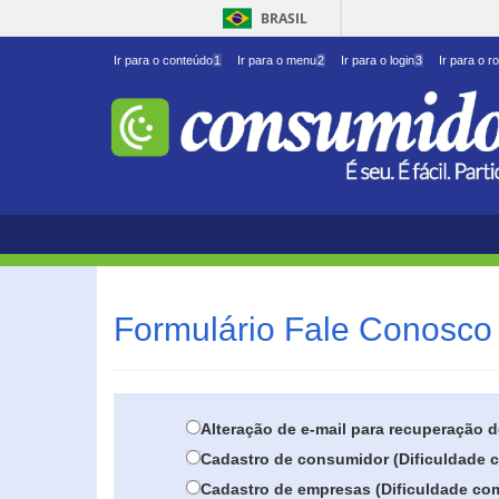
BRASIL
Ir para o conteúdo
1
Ir para o menu
2
Ir para o login
3
Ir para o r
Formulário Fale Conosco 
Alteração de e-mail para recuperação 
Cadastro de consumidor (Dificuldade c
Cadastro de empresas (Dificuldade com