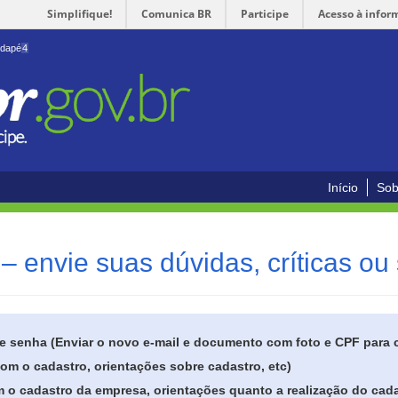
Simplifique!
Comunica BR
Participe
Acesso à infor
odapé
4
Início
Sob
– envie suas dúvidas, críticas ou
de senha (Enviar o novo e-mail e documento com foto e CPF para
om o cadastro, orientações sobre cadastro, etc)
 o cadastro da empresa, orientações quanto a realização do cada