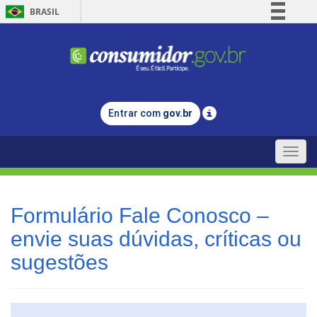
BRASIL
Simplifique!
Comunica BR
Participe
Acesso à informação
Entrar com
gov.br
Legislação
Canais
Toggle
naviga
Formulário Fale Conosco –
envie suas dúvidas, críticas ou
sugestões