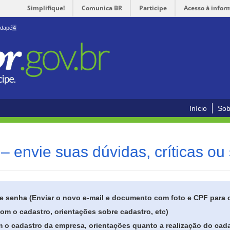
Simplifique!
Comunica BR
Participe
Acesso à infor
odapé
4
Início
Sob
– envie suas dúvidas, críticas ou
de senha (Enviar o novo e-mail e documento com foto e CPF para
om o cadastro, orientações sobre cadastro, etc)
 o cadastro da empresa, orientações quanto a realização do cada