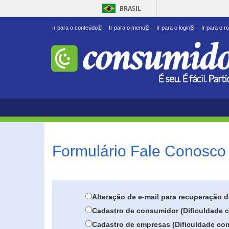
BRASIL
Ir para o conteúdo
1
Ir para o menu
2
Ir para o login
3
Ir para o r
Formulário Fale Conosco 
Alteração de e-mail para recuperação 
Cadastro de consumidor (Dificuldade c
Cadastro de empresas (Dificuldade com