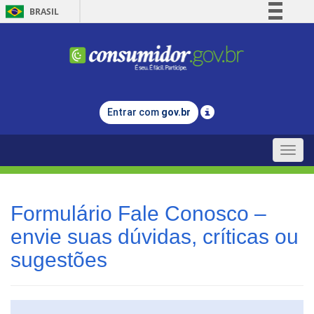
BRASIL
Simplifique!
Comunica BR
Participe
Acesso à informação
Entrar com
gov.br
Legislação
Canais
Toggle
naviga
Formulário Fale Conosco –
envie suas dúvidas, críticas ou
sugestões